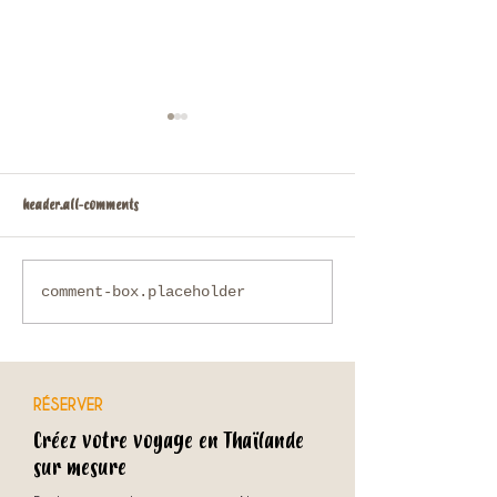
header.all-comments
Que faire en Thaïlande en
Voyage sur mesure en
comment-box.placeholder
novembre ?
comment organiser u
unique avec une agenc
RÉSERVER
Créez votre voyage en Thaïlande
sur mesure