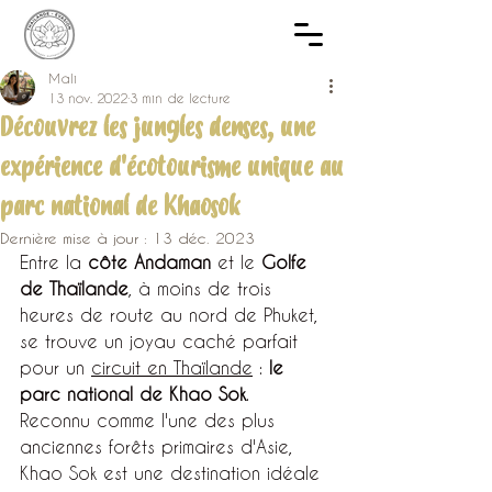
Mali
13 nov. 2022
3 min de lecture
Découvrez les jungles denses, une
expérience d'écotourisme unique au
parc national de Khaosok
Dernière mise à jour :
13 déc. 2023
Entre la 
côte Andaman
 et le 
Golfe 
de Thaïlande
, à moins de trois 
heures de route au nord de Phuket, 
se trouve un joyau caché parfait 
pour un 
circuit en Thaïlande
 : 
le 
parc national de Khao Sok
. 
Reconnu comme l'une des plus 
anciennes forêts primaires d'Asie, 
Khao Sok est une destination idéale 