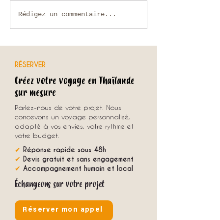
Que faire en Thaïlande en
Voyage sur mesure en
Rédigez un commentaire...
novembre ?
comment organiser u
unique avec une agenc
RÉSERVER
Créez votre voyage en Thaïlande
sur mesure
Parlez-nous de votre projet. Nous
concevons un voyage personnalisé,
adapté à vos envies, votre rythme et
votre budget.
✔
Réponse rapide sous 48h
✔
Devis gratuit et sans engagement
✔
Accompagnement humain et local
Échangeons sur votre projet
Réserver mon appel