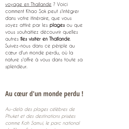
voyage en Thaïlande
 ? Voici 
comment Khao Sok peut s'intégrer 
dans votre itinéraire, que vous 
soyez attiré par les 
plages
 ou que 
vous souhaitiez découvrir quelles 
autres 
îles visiter en Thaïlande
. 
Suivez-nous dans ce périple au 
cœur d'un monde perdu, où la 
nature s'offre à vous dans toute sa 
splendeur.
Au cœur d'un monde perdu ! 
Au-delà des plages célèbres de 
Phuket et des destinations prisées 
comme Koh Samui, le parc national 