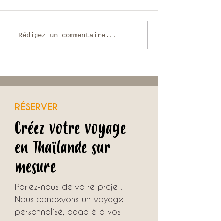
Voyage sur mesure en Thaïlande :
Chiang Rai, Triangle 
Rédigez un commentaire...
comment organiser un séjour
Mékong jusqu’à Lua
unique avec une agence locale ?
RÉSERVER
Créez votre voyage
en Thaïlande sur
mesure
Parlez-nous de votre projet.
Nous concevons un voyage
personnalisé, adapté à vos