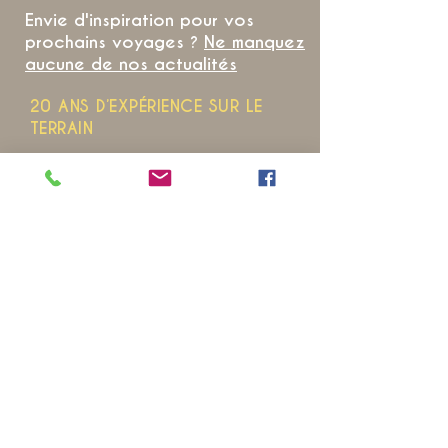
Envie d'inspiration pour vos
prochains voyages ?
Ne manquez
aucune de nos actualités
20 ANS D’EXPÉRIENCE SUR LE
TERRAIN
POUR VOUS OFFRIR DES
VOYAGES
qui révèlent
l’âme
de la
Thaïlande
NOS VOYAGES COUP DE CŒUR