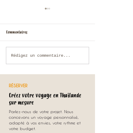
Commentaires
Voyage sur mesure en Thaïlande :
Chiang Rai, Triangle 
Rédigez un commentaire...
comment organiser un séjour
Mékong jusqu’à Lua
unique avec une agence locale ?
RÉSERVER
Créez votre voyage en Thaïlande
sur mesure
Parlez-nous de votre projet. Nous
concevons un voyage personnalisé,
adapté à vos envies, votre rythme et
votre budget.