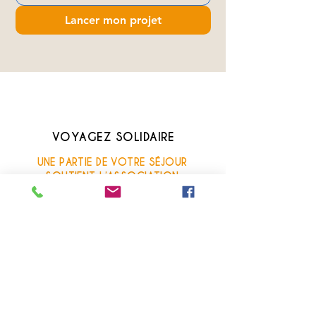
Lancer mon projet
VOYAGEZ SOLIDAIRE
UNE PARTIE DE VOTRE SÉJOUR
SOUTIENT L’ASSOCIATION
Un jour dans la vie Tribes Child
BESOIN D’UN CONSEIL ?
Nos conseillers Thaïlande
à votre écoute