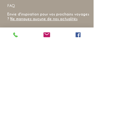
FAQ
Envie d'inspiration pour vos prochains voyages
?
Ne manquez aucune de nos actualités
20 ANS D’EXPÉRIENCE SUR LE
TERRAIN
POUR VOUS OFFRIR DES VOYAGES
qui révèlent
l’âme
de la
Thaïlande
NOS VOYAGES COUP DE CŒUR