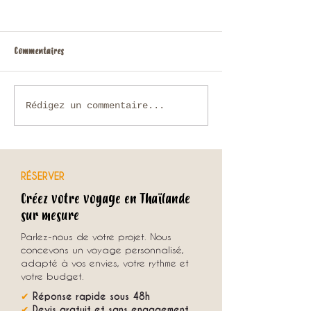
Commentaires
Que faire en Thaïlande en
Voyage sur mesure en
Rédigez un commentaire...
novembre ?
comment organiser u
unique avec une agenc
RÉSERVER
Créez votre voyage en Thaïlande
sur mesure
Parlez-nous de votre projet. Nous
concevons un voyage personnalisé,
adapté à vos envies, votre rythme et
votre budget.
✔
Réponse rapide sous 48h
✔
Devis gratuit et sans engagement