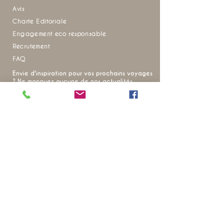
Avis
Charte Editoriale
Engagement eco responsable
Recrutement
FAQ
Envie d'inspiration pour vos prochains voyages
?
Ne manquez aucune de nos actualités
20 ANS D’EXPÉRIENCE SUR LE
TERRAIN
POUR VOUS OFFRIR DES VOYAGES
qui révèlent
l’âme
de la
Thaïlande