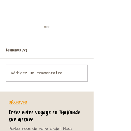
Commentaires
Voyage sur mesure en Thaïlande :
Chiang Rai, Triangle 
Rédigez un commentaire...
comment organiser un séjour
Mékong jusqu’à Lua
unique avec une agence locale ?
RÉSERVER
Créez votre voyage en Thaïlande
sur mesure
Parlez-nous de votre projet. Nous