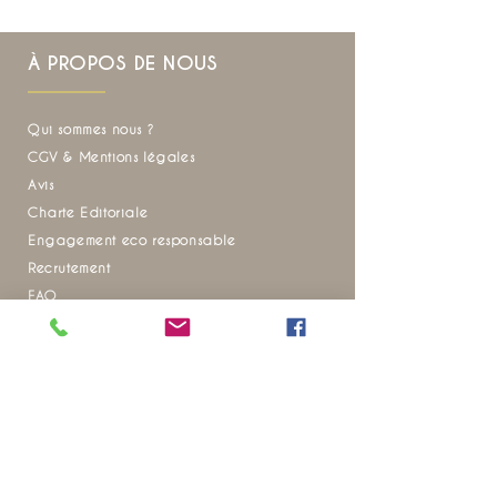
À PROPOS DE NOUS
Qui sommes nous ?
CGV & Mentions légales
Avis
Charte Editoriale
Engagement eco responsable
Recrutement
FAQ
Envie d'inspiration pour vos prochains voyages
?
Ne manquez aucune de nos actualités
20 ANS D’EXPÉRIENCE SUR LE
TERRAIN
POUR VOUS OFFRIR DES VOYAGES