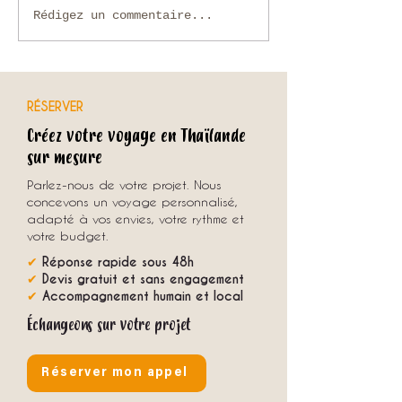
Que faire en Thaïlande en
Voyage sur mesure en
Rédigez un commentaire...
novembre ?
comment organiser u
unique avec une agenc
RÉSERVER
Créez votre voyage en Thaïlande
sur mesure
Parlez-nous de votre projet. Nous
concevons un voyage personnalisé,
adapté à vos envies, votre rythme et
votre budget.
✔
Réponse rapide sous 48h
✔
Devis gratuit et sans engagement
✔
Accompagnement humain et local
Échangeons sur votre projet
Réserver mon appel