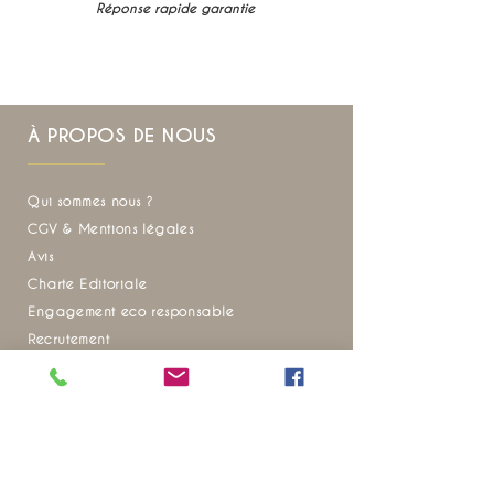
Réponse rapide garantie
À PROPOS DE NOUS
Qui sommes nous ?
CGV & Mentions légales
Avis
Charte Editoriale
Engagement eco responsable
Recrutement
FAQ
Envie d'inspiration pour vos prochains voyages
?
Ne manquez aucune de nos actualités