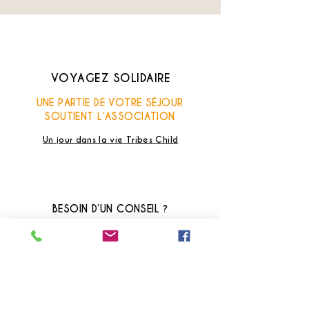
VOYAGEZ SOLIDAIRE
UNE PARTIE DE VOTRE SÉJOUR
SOUTIENT L’ASSOCIATION
Un jour dans la vie Tribes Child
BESOIN D’UN CONSEIL ?
Nos conseillers Thaïlande
à votre écoute
+33 (0) 7 658 76211
(Maya)
Lun - Sam : 10h - 18h (heure france)
+66 (0) 8 211 590 09
(Issara)