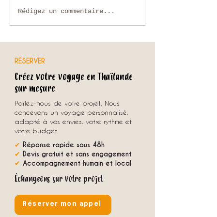
Que faire en Thaïlande en
Voyage sur mesure en
Rédigez un commentaire...
novembre ?
comment organiser u
unique avec une agenc
RÉSERVER
Créez votre voyage en Thaïlande
sur mesure
Parlez-nous de votre projet. Nous
concevons un voyage personnalisé,
adapté à vos envies, votre rythme et
votre budget.
✔
Réponse rapide sous 48h
✔
Devis gratuit et sans engagement
✔
Accompagnement humain et local
Échangeons sur votre projet
Réserver mon appel