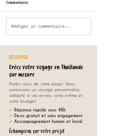
Commentaires
Que faire en Thaïlande en
Voyage sur mesure en
Rédigez un commentaire...
novembre ?
comment organiser u
unique avec une agenc
RÉSERVER
Créez votre voyage en Thaïlande
sur mesure
Parlez-nous de votre projet. Nous
concevons un voyage personnalisé,
adapté à vos envies, votre rythme et
votre budget.
✔
Réponse rapide sous 48h
✔
Devis gratuit et sans engagement
✔
Accompagnement humain et local
Échangeons sur votre projet