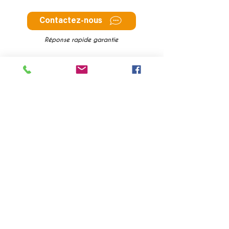
Contactez-nous
Réponse rapide garantie
À PROPOS DE NOUS
Qui sommes nous ?
CGV & Mentions légales
Avis
Charte Editoriale
Engagement eco responsable
Recrutement
FAQ
Envie d'inspiration pour vos prochains voyages
?
Ne manquez aucune de nos actualités