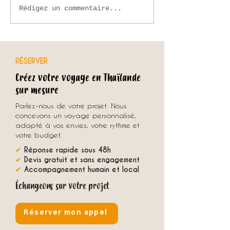
Voyage sur mesure en Thaïlande :
Chiang Rai, Triangle 
Rédigez un commentaire...
comment organiser un séjour
Mékong jusqu’à Lua
unique avec une agence locale ?
RÉSERVER
Créez votre voyage en Thaïlande
sur mesure
Parlez-nous de votre projet. Nous
concevons un voyage personnalisé,
adapté à vos envies, votre rythme et
votre budget.
✔
Réponse rapide sous 48h
✔
Devis gratuit et sans engagement
✔
Accompagnement humain et local
Échangeons sur votre projet
Réserver mon appel