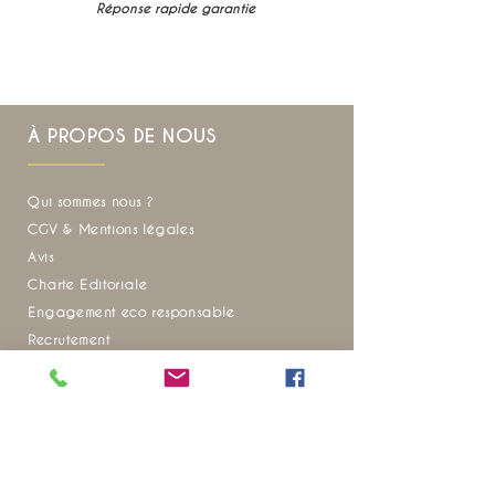
Réponse rapide garantie
À PROPOS DE NOUS
Qui sommes nous ?
CGV & Mentions légales
Avis
Charte Editoriale
Engagement eco responsable
Recrutement
FAQ
Envie d'inspiration pour vos prochains voyages
?
Ne manquez aucune de nos actualités