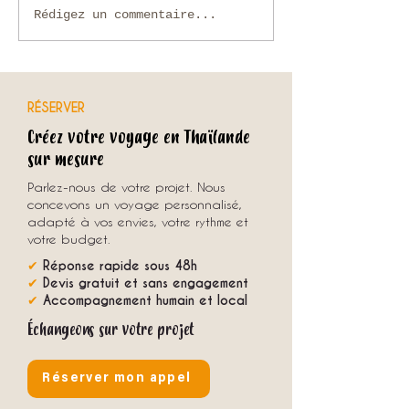
Que faire en Thaïlande en
Voyage sur mesure en
Rédigez un commentaire...
novembre ?
comment organiser u
unique avec une agenc
RÉSERVER
Créez votre voyage en Thaïlande
sur mesure
Parlez-nous de votre projet. Nous
concevons un voyage personnalisé,
adapté à vos envies, votre rythme et
votre budget.
✔
Réponse rapide sous 48h
✔
Devis gratuit et sans engagement
✔
Accompagnement humain et local
Échangeons sur votre projet
Réserver mon appel