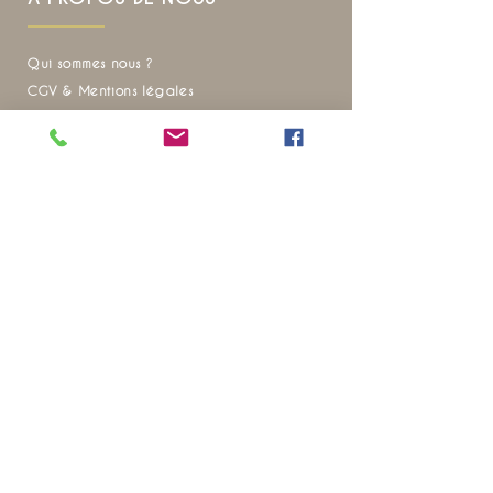
Qui sommes nous ?
CGV & Mentions légales
Avis
Charte Editoriale
Engagement eco responsable
Recrutement
FAQ
Envie d'inspiration pour vos prochains voyages
?
Ne manquez aucune de nos actualités
20 ANS D’EXPÉRIENCE SUR LE
TERRAIN
POUR VOUS OFFRIR DES VOYAGES
qui révèlent
l’âme
de la
Thaïlande