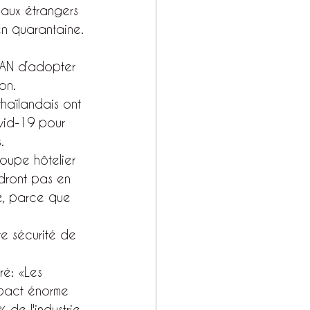
 aux étrangers 
en quarantaine.
EAN d’adopter 
on.
thaïlandais ont 
vid-19 pour 
.
roupe hôtelier 
ndront pas en 
e, parce que 
e sécurité de 
ré: «Les 
mpact énorme 
 de l'industrie 