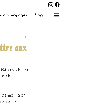
r des voyages
Blog
ttre aux
isés
 à visiter la 
ons de 
 permettraient 
er les 14 