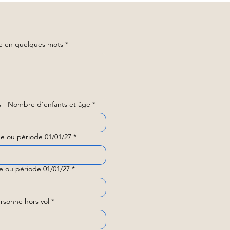
ne agence locale ?
ge en quelques mots
*
 - Nombre d'enfants et âge
*
e ou période 01/01/27
*
e ou période 01/01/27
*
rsonne hors vol
*