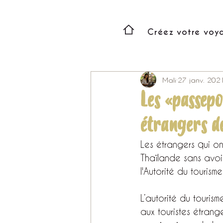
Créez votre voy
Mali
27 janv. 202
Les «passep
étrangers de
Les étrangers qui o
Thaïlande sans avoi
l'Autorité du tourism
L’autorité du touris
aux touristes étrang