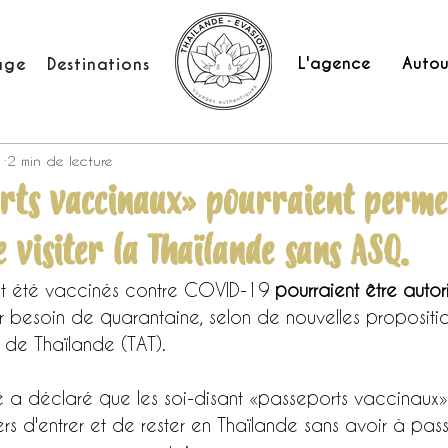
L'agence
Autou
age
Destinations
1
2 min de lecture
orts vaccinaux» pourraient perme
 visiter la Thaïlande sans ASQ.
nt été vaccinés contre COVID-19 
pourraient être autor
r besoin de quarantaine, selon de nouvelles propositi
e de Thaïlande (TAT).
me a déclaré que les soi-disant «passeports vaccinaux»
ers d'entrer et de rester en Thaïlande sans avoir à pass