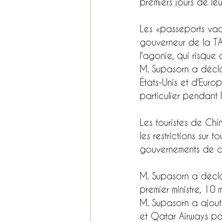
premiers jours de l
Les «passeports vac
gouverneur de la TAT
l'agonie, qui risque
M. Supasorn a décla
États-Unis et d'Euro
particulier pendant
Les touristes de Chi
les restrictions sur 
gouvernements de ce
M. Supasorn a décla
premier ministre, 10 
M. Supasorn a ajout
et Qatar Airways pou