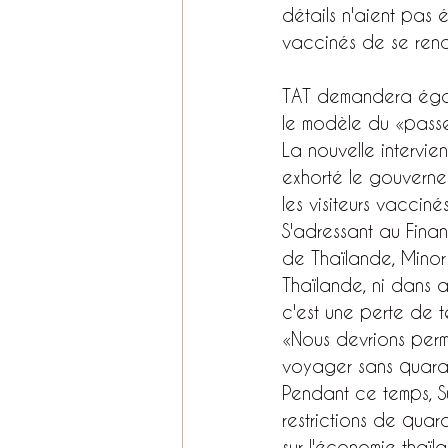
détails n'aient pas 
vaccinés de se rendr
TAT demandera égale
le modèle du «passep
La nouvelle intervie
exhorté le gouverne
les visiteurs vacciné
S'adressant au Finan
de Thaïlande, Minor 
Thaïlande, ni dans 
c'est une perte de t
«Nous devrions perm
voyager sans quara
Pendant ce temps, S
restrictions de quar
sur l'économie thaïl