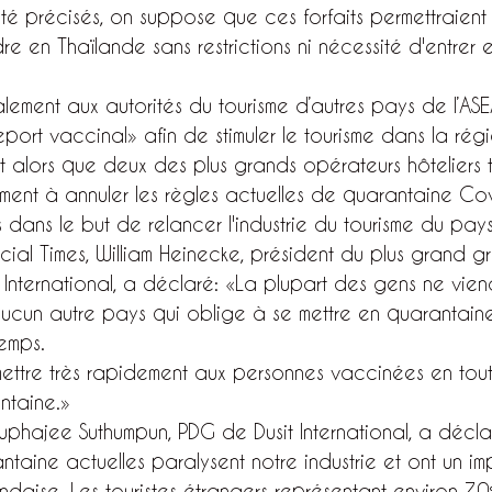
été précisés, on suppose que ces forfaits permettraient
e en Thaïlande sans restrictions ni nécessité d'entrer 
ment aux autorités du tourisme d’autres pays de l’AS
ort vaccinal» afin de stimuler le tourisme dans la régi
nt alors que deux des plus grands opérateurs hôteliers 
ment à annuler les règles actuelles de quarantaine Co
s dans le but de relancer l'industrie du tourisme du pays
cial Times, William Heinecke, président du plus grand g
International, a déclaré: «La plupart des gens ne vie
aucun autre pays qui oblige à se mettre en quarantain
emps.
ettre très rapidement aux personnes vaccinées en tout
ntaine.»
uphajee Suthumpun, PDG de Dusit International, a décla
antaine actuelles paralysent notre industrie et ont un i
andaise. Les touristes étrangers représentant environ 70%