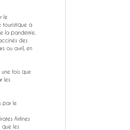
 le 
 touristique à 
 de la pandémie.
vaccinés des 
s ou avril, en 
 une fois que 
r les 
 par le 
tes Airlines 
 que les 