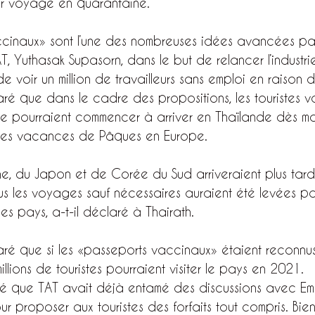
eur voyage en quarantaine.
cinaux» sont l’une des nombreuses idées avancées par
, Yuthasak Supasorn, dans le but de relancer l’industrie
 de voir un million de travailleurs sans emploi en raison
ré que dans le cadre des propositions, les touristes 
pe pourraient commencer à arriver en Thaïlande dès mar
 les vacances de Pâques en Europe.
ne, du Japon et de Corée du Sud arriveraient plus tard
tous les voyages sauf nécessaires auraient été levées pa
s pays, a-t-il déclaré à Thairath.
ré que si les «passeports vaccinaux» étaient reconnus
millions de touristes pourraient visiter le pays en 2021.
é que TAT avait déjà entamé des discussions avec Emira
r proposer aux touristes des forfaits tout compris. Bien