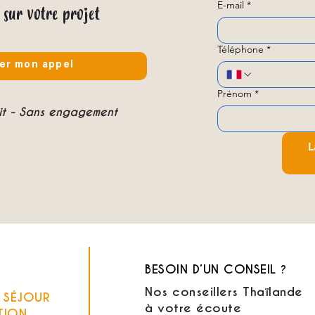
E-mail
*
 sur votre projet
Téléphone
*
er mon appel
Prénom
*
uit - Sans engagement
L
BESOIN D’UN CONSEIL ?
Nos conseillers Thaïlande
E SÉJOUR
à votre écoute
TION