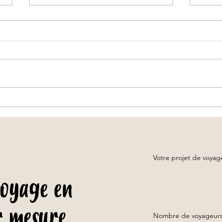
.
Voyage sur mesure en Thaïlande :
Chiang
comment organiser un séjour unique
jusqu
avec une agence locale ?
Votre projet de voya
voyage en
r mesure
Nombre de voyageurs