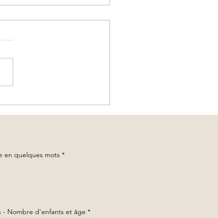
 Rai, Triangle d’Or et Mékong
’à Luang Prabang
ge en quelques mots
*
 - Nombre d'enfants et âge
*