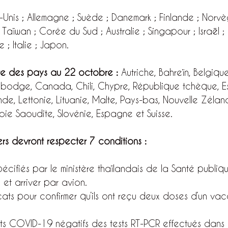
-Unis ; Allemagne ; Suède ; Danemark ; Finlande ; Norvè
Taïwan ; Corée du Sud ; Australie ; Singapour ; Israël ;
e ; Italie ; Japon.
ste des pays au 22 octobre : 
Autriche, Bahreïn, Belgiqu
ambodge, Canada, Chili, Chypre, République tchèque, Es
ande, Lettonie, Lituanie, Malte, Pays-bas, Nouvelle Zéla
bie Saoudite, Slovénie, Espagne et Suisse.
ers devront respecter 7 conditions :
écifiés par le ministère thaïlandais de la Santé publi
 et arriver par avion.
icats pour confirmer qu’ils ont reçu deux doses d’un v
ats COVID-19 négatifs des tests RT-PCR effectués dans 