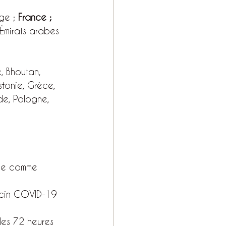
ge ; 
France ;
 Émirats arabes 
e, Bhoutan, 
tonie, Grèce, 
nde, Pologne, 
que comme 
accin COVID-19 
les 72 heures 