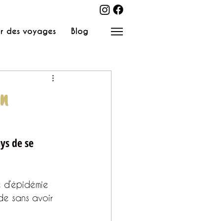
r des voyages
Blog
en
ys de se 
 d’épidémie 
de sans avoir 