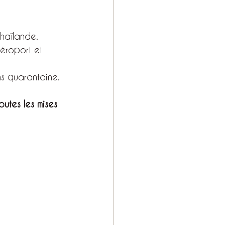
Thaïlande.
aéroport et 
ns quarantaine.
outes les mises 