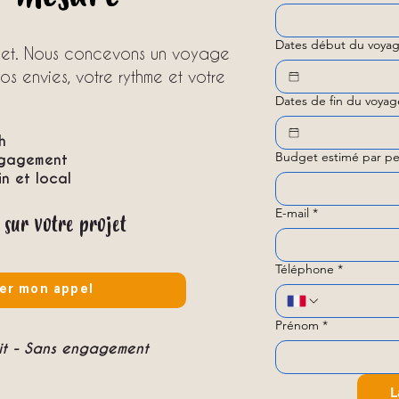
Dates début du voyag
ojet. Nous concevons un voyage
s envies, votre rythme et votre
Dates de fin du voyag
h
Budget estimé par pe
ngagement
 et local
E-mail
*
 sur votre projet
Téléphone
*
er mon appel
Prénom
*
uit - Sans engagement
L