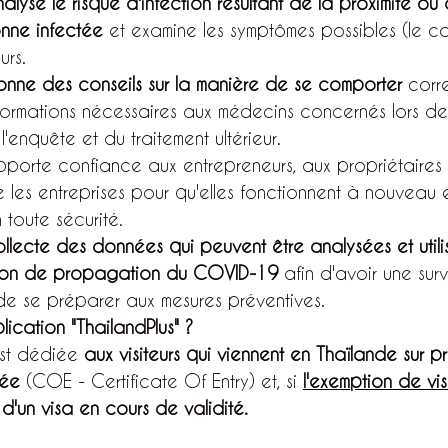
alyse le risque d'infection résultant de la proximité ou
nne infectée
 et examine les symptômes possibles (le c
urs.
onne des conseils sur la manière de se comporter
 corr
informations nécessaires aux médecins concernés lors de
l'enquête et du traitement ultérieur.
pporte confiance aux entrepreneurs, aux propriétaires
ite les entreprises pour qu'elles fonctionnent à nouveau 
 toute sécurité.
llecte des données qui peuvent être analysées et utili
uation de propagation du COVID-19
 afin d'avoir une sur
e se préparer aux mesures préventives.
lication "ThailandPlus" ?
st dédiée 
aux visiteurs qui viennent en Thaïlande sur p
rée
 (COE - Certificate Of Entry) et, si 
l'exemption de vi
 
d'un visa en cours de validité.