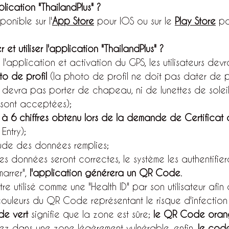
lication "ThailandPlus" ?
ponible sur l'
App Store
 pour IOS ou sur le 
Play Store
 po
 et utiliser l'application "ThailandPlus" ?
 l'application et activation du GPS, les utilisateurs devr
to de profil
 (la photo de profil ne doit pas dater de p
 ne devra pas porter de chapeau, ni de lunettes de soleil
 sont acceptées);
o à 6 chiffres obtenu lors de la demande de Certificat 
Entry);
itude des données remplies;
es données seront correctes, le système les authentifier
arrer", 
l'application générera un QR Code
.
 utilisé comme une "Health ID" par son utilisateur afi
es couleurs du QR Code représentant le risque d'infecti
de vert
 signifie que la zone est sûre; 
le QR Code ora
ez dans une zone légèrement vulnérable, enfin, 
le cod