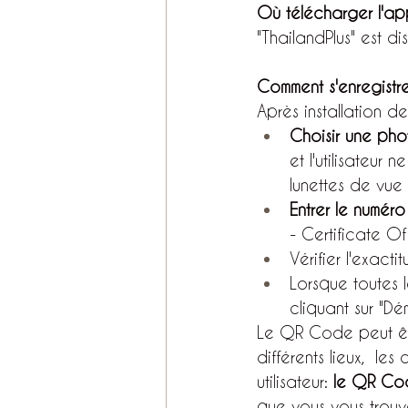
Où télécharger l'app
"ThailandPlus" est dis
Comment s'enregistrer
Après installation de
Choisir une pho
et l'utilisateur
lunettes de vue
Entrer le numér
- Certificate Of 
Vérifier l'exact
Lorsque toutes l
cliquant sur "Dém
Le QR Code peut être
différents lieux,  l
utilisateur: 
le QR Co
que vous vous trouv