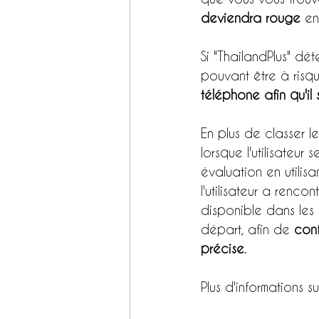
deviendra rouge
 e
Si "ThailandPlus" dé
pouvant être à risqu
téléphone afin qu'il 
En plus de classer l
lorsque l'utilisateu
évaluation en utili
l'utilisateur a renc
disponible dans les l
départ, afin de 
conf
précise
.
Plus d'informations su