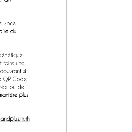
ne zone 
aire du 
 bénéfique 
t faire une 
ouvrant si 
, le QR Code 
ntrée ou de 
manière plus 
landplus.in.th