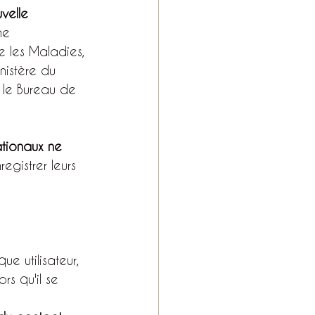
velle 
ne 
e les Maladies, 
nistère du 
, le Bureau de 
ationaux ne 
registrer leurs 
ue utilisateur, 
rs qu'il se 