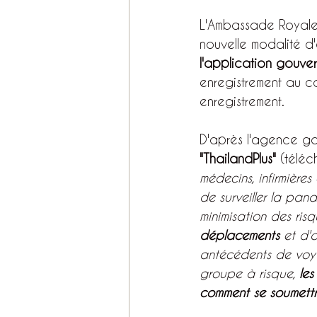
L'Ambassade Royale
nouvelle modalité d'
l'application gouver
enregistrement au co
enregistrement.
D'après l'agence go
"ThailandPlus"
 (télé
médecins, infirmières
de surveiller la pa
minimisation des risq
déplacements
 et d'
antécédents de voya
groupe à risque, 
les
comment se soumettr