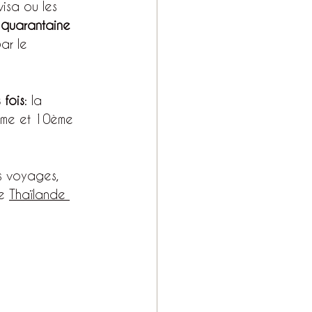
visa ou les 
 quarantaine 
ar le 
 fois
: la 
9ème et 10ème 
és voyages, 
e 
Thaïlande 