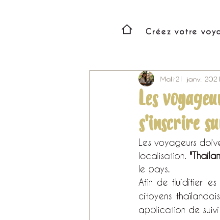
Créez votre voy
Mali
21 janv. 202
Les voyageu
s'inscrire su
Les voyageurs doiven
localisation. 
"Thailan
le pays.
Afin de fluidifier l
citoyens thaïlanda
application de suiv