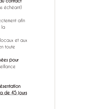
 du contact 
as échéant) 
ectement afin 
 la 
 locaux et aux 
en toute 
sées pour 
veillance 
résentation 
sa de 45 jours