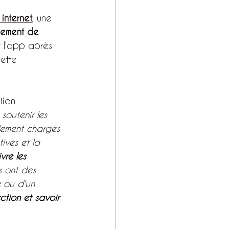
 internet
, une 
gement de 
ur l'app après 
ette 
tion 
 soutenir les 
llement chargés 
ives et la 
re les 
s ont des 
 ou d'un 
ction et savoir 