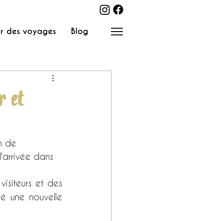
r des voyages
Blog
r et
n de 
l'arrivée dans 
isiteurs et des 
é une nouvelle 