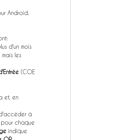
ur Android.
ont:
lus d'un mois 
 mais les 
d'Entrée
 (COE 
a et, en 
n d'accéder à 
on pour chaque 
nge
 indique 
e QR 