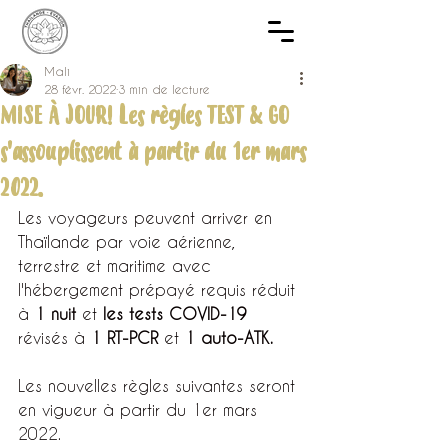
Mali
28 févr. 2022
3 min de lecture
MISE À JOUR! Les règles TEST & GO
s'assouplissent à partir du 1er mars
2022.
Les voyageurs peuvent arriver en 
Thaïlande par voie aérienne, 
terrestre et maritime avec 
l'hébergement prépayé requis réduit 
à 
1 nuit
 et 
les tests COVID-19
révisés à 
1 RT-PCR
 et 
1 auto-ATK.
Les nouvelles règles suivantes seront 
en vigueur à partir du 1er mars 
2022.