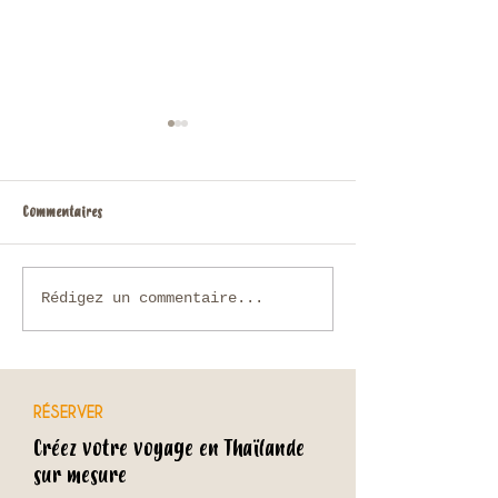
Commentaires
Voyage sur mesure en Thaïlande :
Chiang Rai, Triangle 
Rédigez un commentaire...
comment organiser un séjour
Mékong jusqu’à Lua
unique avec une agence locale ?
RÉSERVER
Créez votre voyage en Thaïlande
sur mesure