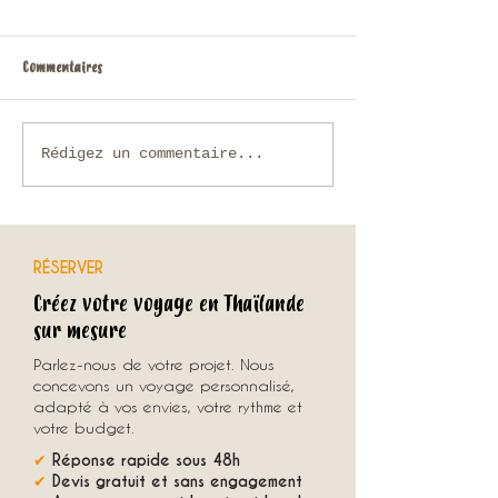
Commentaires
Que faire en Thaïlande en
Voyage sur mesure en
Rédigez un commentaire...
novembre ?
comment organiser u
unique avec une agenc
RÉSERVER
Créez votre voyage en Thaïlande
sur mesure
Parlez-nous de votre projet. Nous
concevons un voyage personnalisé,
adapté à vos envies, votre rythme et
votre budget.
✔
Réponse rapide sous 48h
✔
Devis gratuit et sans engagement