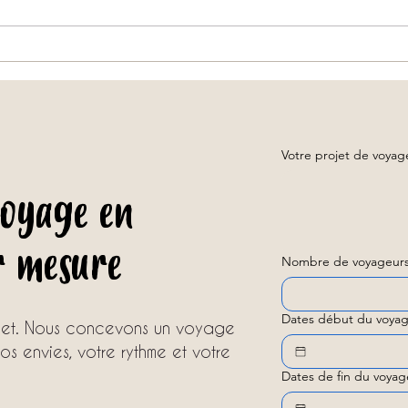
.
Que faire en Thaïlande en novembre ?
Voyage
comme
avec u
Votre projet de voya
voyage en
r mesure
Nombre de voyageurs
Dates début du voyag
ojet. Nous concevons un voyage
s envies, votre rythme et votre
Dates de fin du voyag