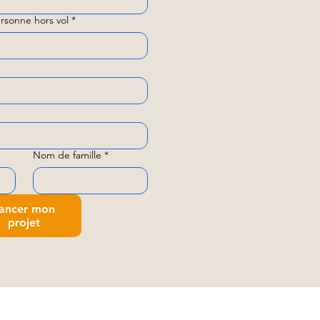
rsonne hors vol
*
Nom de famille
*
ancer mon
projet