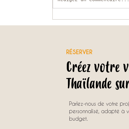
Rédigez un commentaire..
Bangkok hors des sentiers battus
RÉSERVER
Créez votre 
Thaïlande su
Parlez-nous de votre pr
personnalisé, adapté à vo
budget.