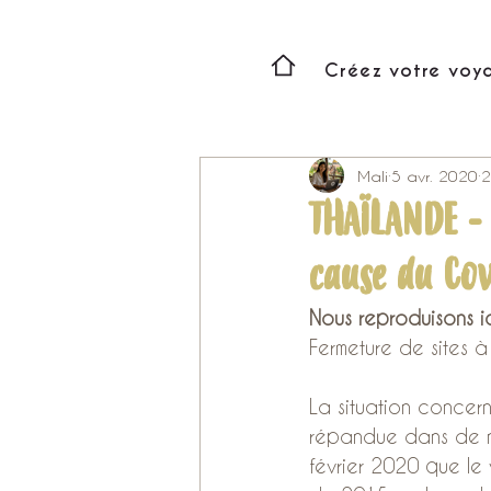
Créez votre voy
Mali
5 avr. 2020
2
THAÏLANDE -
cause du Cov
Nous reproduisons 
Fermeture de sites 
La situation concer
répandue dans de n
février 2020 que le 