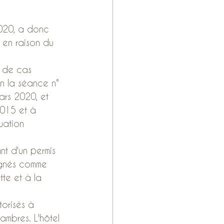
2020, a donc 
 en raison du 
 de cas 
n la séance n° 
ars 2020, et 
2015 et à 
uation 
nt d'un permis 
signés comme 
tte et à la 
orisés à 
hambres. L'hôtel 