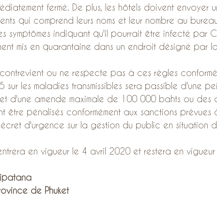
médiatement fermé. De plus, les hôtels doivent envoyer un
lients qui comprend leurs noms et leur nombre au bureau d
es symptômes indiquant qu'il pourrait être infecté par C
ment mis en quarantaine dans un endroit désigné par l
contrevient ou ne respecte pas à ces règles conforméme
 sur les maladies transmissibles sera passible d'une pe
et d'une amende maximale de 100 000 bahts ou des de
t être pénalisés conformément aux sanctions prévues à l
cret d'urgence sur la gestion du public en situation 
rera en vigueur le 4 avril 2020 et restera en vigueur 
ipatana
rovince de Phuket