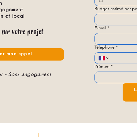
h
Budget estimé par pe
ngagement
 et local
E-mail
*
 sur votre projet
Téléphone
*
er mon appel
Prénom
*
uit - Sans engagement
L