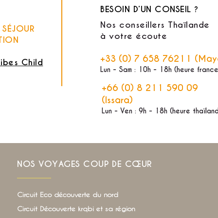
BESOIN D’UN CONSEIL ?
Nos conseillers Thaïlande
E SÉJOUR
à votre écoute
TION
+33 (0) 7 658 76211 (May
ribes Child
Lun - Sam : 10h - 18h (heure france
+66 (0) 8 211 590 09
(Issara)
Lun - Ven : 9h - 18h (heure thaïlan
NOS VOYAGES COUP DE CŒUR
Circuit Eco découverte du nord
Circuit Découverte krqbi et sa région