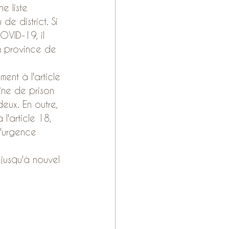
e liste 
e district. Si 
OVID-19, il 
a province de 
nt à l'article 
ine de prison 
ux. En outre, 
'article 18, 
d'urgence 
jusqu'à nouvel 