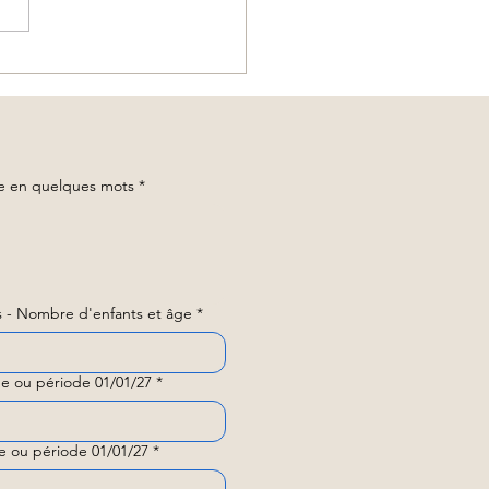
 sur mesure en Thaïlande :
nt organiser un séjour unique
ne agence locale ?
ge en quelques mots
*
 - Nombre d'enfants et âge
*
e ou période 01/01/27
*
e ou période 01/01/27
*