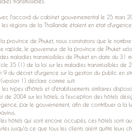
dies transmissibles.
, avec l'accord du cabinet gouvernemental le 25 mars 
les régions de la Thaïlande étaient en état d'urgence
la province de Phuket, nous constatons que le nombre
e rapide, le gouverneur de la province de Phuket selo
es maladies transmissibles de Phuket en date du 31 m
icle 35 (1) de la loi sur les maladies transmissibles de 
ion 9 du décret d'urgence sur la gestion du public en sit
version 1) déclare comme suit:
les types d'hôtels et d'établissements similaires disposa
oi de 2004 sur les hôtels, à l'exception des hôtels dé
urgence, par le gouvernement, afin de contribuer à la lu
avirus.
es hôtels qui sont encore occupés, ces hôtels sont aut
vités jusqu'à ce que tous les clients aient quitté leurs c