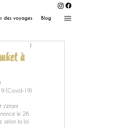
r des voyages
Blog
huket à
t
019 (Covid-19)
 s'étant 
nnoncé le 26 
 selon la loi 