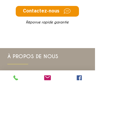
Contactez-nous
Réponse rapide garantie
À PROPOS DE NOUS
Qui sommes nous ?
CGV & Mentions légales
Avis
Charte Editoriale
Engagement eco responsable
Recrutement
FAQ
Envie d'inspiration pour vos prochains voyages
?
Ne manquez aucune de nos actualités