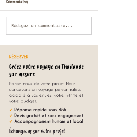
Commentaires
Voyage sur mesure en Thaïlande :
Chiang Rai, Triangle 
Rédigez un commentaire...
comment organiser un séjour
Mékong jusqu’à Lua
unique avec une agence locale ?
RÉSERVER
Créez votre voyage en Thaïlande
sur mesure
Parlez-nous de votre projet. Nous
concevons un voyage personnalisé,
adapté à vos envies, votre rythme et
votre budget.
✔
Réponse rapide sous 48h
✔
Devis gratuit et sans engagement
✔
Accompagnement humain et local
Échangeons sur votre projet