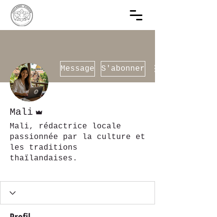
Message
S'abonner
Administrateur
Mali
Mali, rédactrice locale
passionnée par la culture et
les traditions
thaïlandaises.
THAILANDE EVASION
+
4
Profil