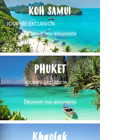
KOH SAMUI
JOURNÉE EXCURSION
Découvir nos excursions
PHUKET
JOURNÉE EXCURSION
Découvir nos excursions
Khaolak