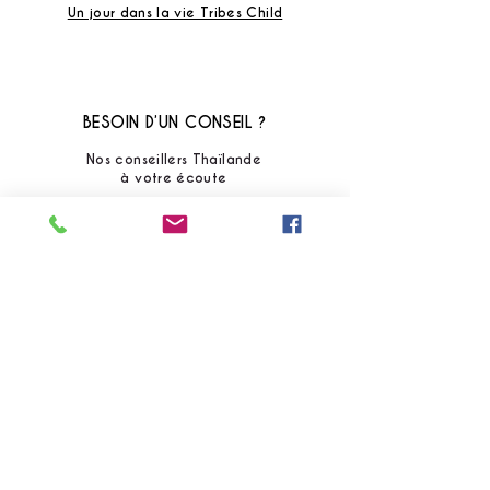
Un jour dans la vie Tribes Child
BESOIN D’UN CONSEIL ?
Nos conseillers Thaïlande
à votre écoute
+33 (0) 7 658 76211
(Maya)
Lun - Sam : 10h - 18h (heure france)
+66 (0) 8 211 590 09
(Issara)
Lun - Ven : 9h - 18h (heure thaïlande)
Contactez-nous
Réponse rapide garantie