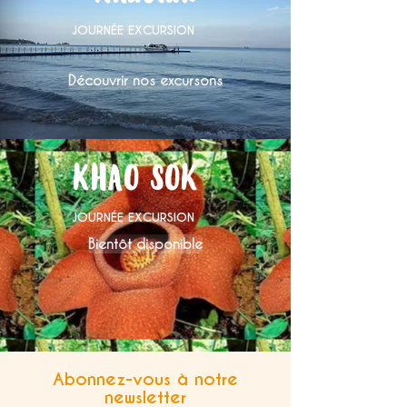
JOURNÉE EXCURSION
Découvrir nos excursons
KHAO SOK
JOURNÉE EXCURSION
Bientôt disponible
Abonnez-vous à notre
newsletter