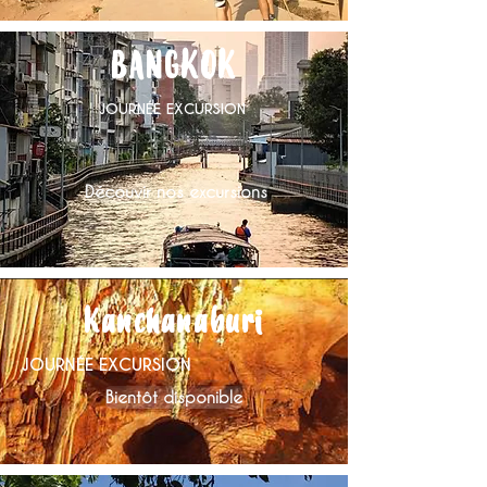
BANGKOK
JOURNÉE EXCURSION
Découvir nos excursions
Kanchanaburi
JOURNÉE EXCURSION
Bientôt disponible