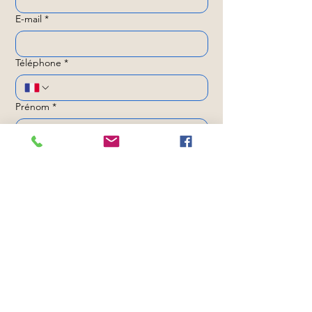
E-mail
*
Téléphone
*
Prénom
*
Nom de famille
*
Lancer mon projet