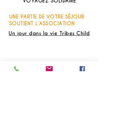
VOYAGEZ SOLIDAIRE
UNE PARTIE DE VOTRE SÉJOUR
SOUTIENT L’ASSOCIATION
Un jour dans la vie Tribes Child
BESOIN D’UN CONSEIL ?
Nos conseillers Thaïlande
à votre écoute
+33 (0) 7 658 76211
(Maya)
Lun - Sam : 10h - 18h (heure
france)