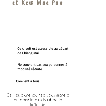
et Kew Mae Pan
1.700baht/Personne
Départ 8h00 - 8h30 de votre hôtel
Retour vers 17h à votre hôtel
Minimum 2 personnes
Ce circuit est accessible au départ
de Chiang Mai
Ne convient pas aux personnes à
mobilité réduite.
Convient à tous
Ce trek d'une journée vous mènera
au point le plus haut de la
Thaïlande !