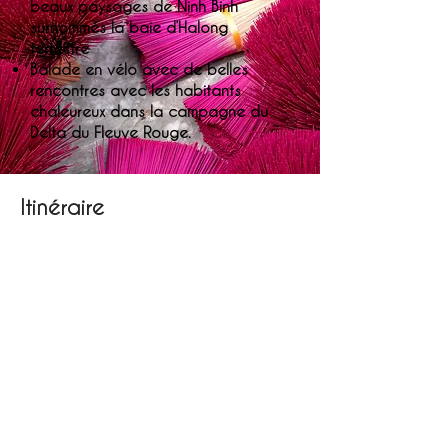
beaux paysages de Ninh Binh
surnommés la baie d’Halong
terrestre
Balade en vélo avec de belles
rencontres avec les habitants
chaleureux dans la campagne du
Delta du Fleuve Rouge.
Itinéraire