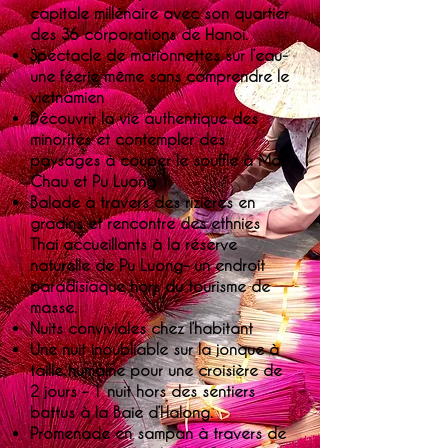
capitale millénaire avec son quartier
des 36 corporations de Hanoi.
Spectacle de marionnettes sur l’eau-
une féerie même sans comprendre le
vietnamien
Découvrir la vie authentique des
minorités et contempler des
paysages à couper le souffle à Mai
Chau et Pu Luong
Balade à travers des rizières en
gradins et rencontre des ethnies
Thai accueillants à la réserve
naturelle de Pu Luong– un endroit
paradisiaque hors du tourisme de
masse.
Nuits conviviales chez l’habitant
Une nuit inoubliable sur la jonque à
taille humaine pour une croisière de
2 jours – 1 nuit hors des sentiers
battus à la Baie d’Halong.
Promenade en sampan à travers de