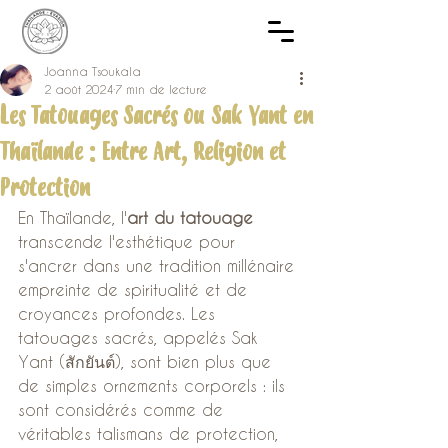
Joanna Tsoukala
2 août 2024
7 min de lecture
Les Tatouages Sacrés ou Sak Yant en
Thaïlande : Entre Art, Religion et
Protection
En Thaïlande, l'
art du tatouage
transcende l'esthétique pour 
s'ancrer dans une tradition millénaire 
empreinte de spiritualité et de 
croyances profondes. Les 
tatouages sacrés, appelés Sak 
Yant (สักยันต์), sont bien plus que 
de simples ornements corporels : ils 
sont considérés comme de 
véritables talismans de protection, 