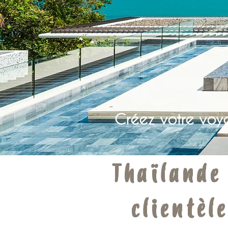
Créez votre voy
Thaïlande
clientèl