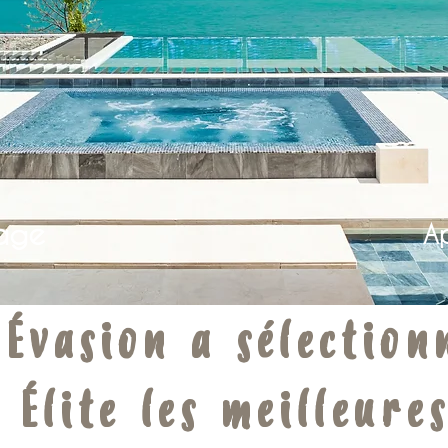
age
A
 Évasion a sélection
e Élite les meilleures