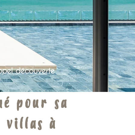
ppel découverte
né pour sa
 villas à