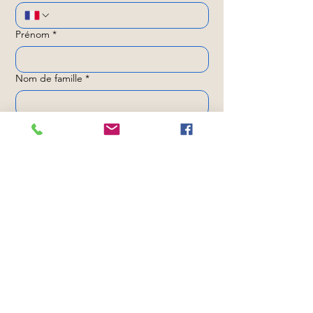
Téléphone
*
Prénom
*
Nom de famille
*
Lancer mon projet
VOYAGEZ SOLIDAIRE
UNE PARTIE DE VOTRE SÉJOUR