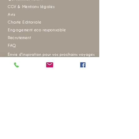
CGV & Mentions légales
Avis
Charte Editoriale
Engagement eco responsable
Recrutement
FAQ
Envie d'inspiration pour vos prochains voyages
?
Ne manquez aucune de nos actualités
20 ANS D’EXPÉRIENCE SUR LE
TERRAIN
POUR VOUS OFFRIR DES VOYAGES
qui révèlent
l’âme
de la
Thaïlande