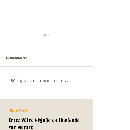
Commentaires
Que faire en Thaïlande en
Voyage sur mesure en
Rédigez un commentaire...
novembre ?
comment organiser u
unique avec une agenc
RÉSERVER
Créez votre voyage en Thaïlande
sur mesure