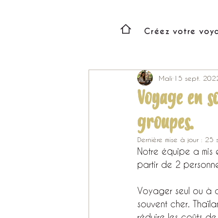
Créez votre voy
Mali
15 sept. 202
Voyage en so
groupes.
Dernière mise à jour :
25 
Notre équipe a mis 
partir de 2 personne
Voyager seul ou à d
souvent cher. Thaïl
réduire les coûts de