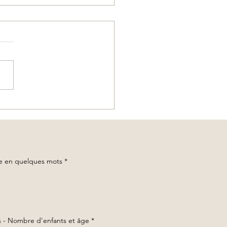
 sur mesure en Thaïlande :
nt organiser un séjour unique
ne agence locale ?
ge en quelques mots
*
 - Nombre d'enfants et âge
*