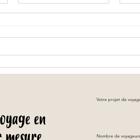
.
Que faire en Thaïlande en novembre ?
Voyage
comme
avec u
Votre projet de voya
voyage en
r mesure
Nombre de voyageurs