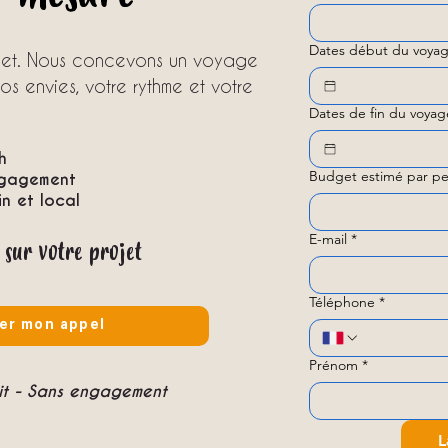
Dates début du voyag
ojet. Nous concevons un voyage
s envies, votre rythme et votre
Dates de fin du voyag
h
Budget estimé par pe
ngagement
 et local
E-mail
*
 sur votre projet
Téléphone
*
er mon appel
Prénom
*
uit - Sans engagement
L