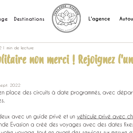
L'agence
Autou
age
Destinations
2
1 min de lecture
litaire non merci ! Rejoignez l'un
sept. 2022
en place des circuits à date programmés, avec départ
s.
eux avec un guide privé et un 
véhicule privé avec ch
ande Evasion a créé des voyages avec des dates fixes
 votre voyage, tout en ayant des services sur mesure e