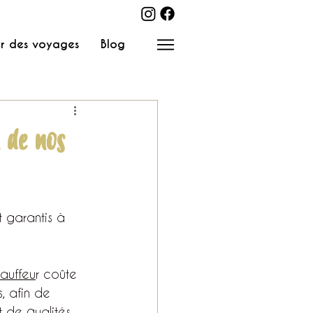
r des voyages
Blog
 de nos
 garantis à 
auffeu
r coûte 
, afin de 
t de qualités 