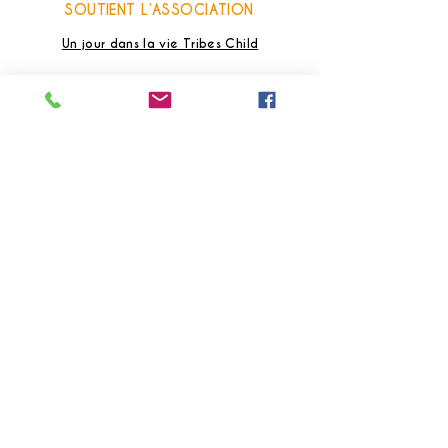
SOUTIENT L’ASSOCIATION
Un jour dans la vie Tribes Child
BESOIN D’UN CONSEIL ?
Nos conseillers Thaïlande
à votre écoute
+33 (0) 7 658 76211
(Maya)
Lun - Sam : 10h - 18h (heure france)
+66 (0) 8 211 590 09
(Issara)
Lun - Ven : 9h - 18h (heure thaïlande)
Contactez-nous
Réponse rapide garantie