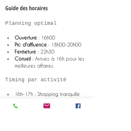
Guide des horaires
Planning optimal
Ouverture
 : 16h00
Pic d'affluence
 : 18h00-20h00
Fermeture
 : 22h30
Conseil
 : Arrivez à 16h pour les 
meilleures affaires
Timing par activité
16h-17h : Shopping tranquille
17h-18h : Photos et artisanat
18h-19h30 : Dîner et spécialités
19h30-22h : Spectacles et 
ambiance nocturne