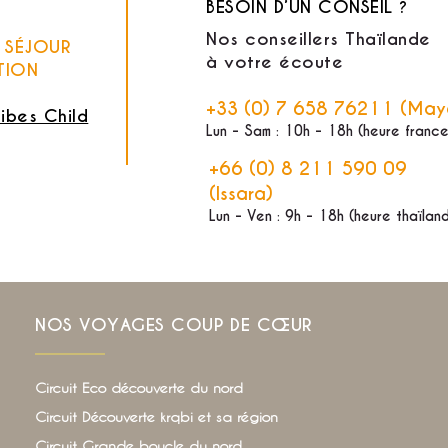
BESOIN D’UN CONSEIL ?
Nos conseillers Thaïlande
E SÉJOUR
à votre écoute
TION
+33 (0) 7 658 76211 (May
ribes Child
Lun - Sam : 10h - 18h (heure france
+66 (0) 8 211 590 09
(Issara)
Lun - Ven : 9h - 18h (heure thaïlan
NOS VOYAGES COUP DE CŒUR
Circuit Eco découverte du nord
Circuit Découverte krqbi et sa région
Circuit Grande boucle du nord