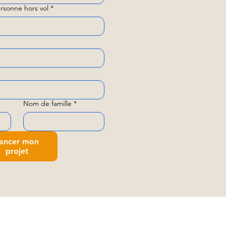
rsonne hors vol
*
Nom de famille
*
ancer mon
projet