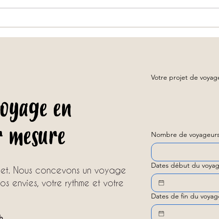
Voyage sur mesure en Thaïlande :
Chiang
comment organiser un séjour unique
jusqu
avec une agence locale ?
Votre projet de voya
voyage en
r mesure
Nombre de voyageurs
Dates début du voyag
ojet. Nous concevons un voyage
s envies, votre rythme et votre
Dates de fin du voyag
h