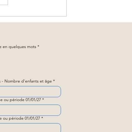
 Rai, Triangle d’Or et Mékong
’à Luang Prabang
ge en quelques mots
*
 - Nombre d'enfants et âge
*
e ou période 01/01/27
*
e ou période 01/01/27
*