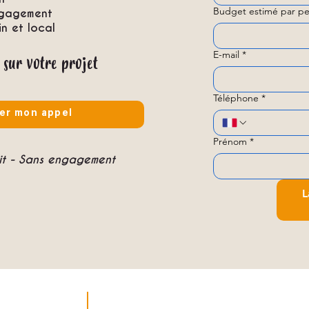
Budget estimé par pe
ngagement
 et local
E-mail
*
 sur votre projet
Téléphone
*
er mon appel
Prénom
*
uit - Sans engagement
L