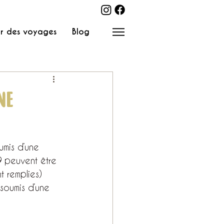
r des voyages
Blog
NE
umis d’une 
 peuvent être 
t remplies)
soumis d’une 