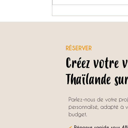
Que faire en Thaïlande en novembre ?
RÉSERVER
Créez votre 
Thaïlande su
Parlez-nous de votre pr
personnalisé, adapté à vo
budget.
✔
Réponse rapide sous 48