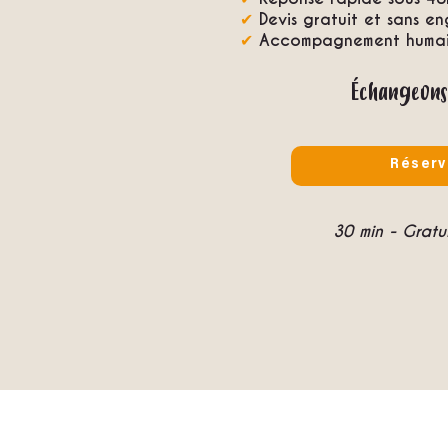
✔
Devis gratuit et sans e
✔
Accompagnement humain
Échangeons
Réserv
30 min - Grat