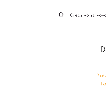
Créez votre voy
D
Phuk
- P