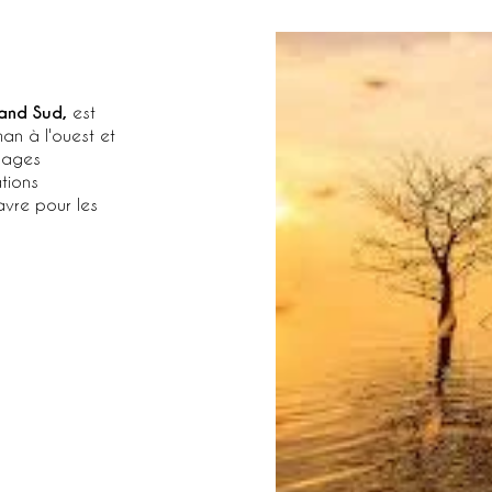
rand Sud,
est
an à l'ouest et
plages
tions
avre pour les
OUVERTE