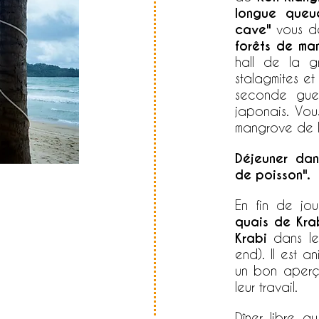
longue queu
cave"
vous dé
forêts de ma
hall de la g
stalagmites et
seconde guer
japonais. Vou
mangrove de l'
Déjeuner dan
de poisson".
En fin de jo
quais de Kra
Krabi
dans le 
end). Il est a
un bon aperçu
leur travail.
Dîner libre 