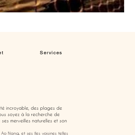
et
Services
ité incroyable, des plages de
ous soyez à la recherche de
ses merveilles naturelles et son
o Nang, et ses îles voisines telles