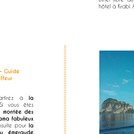
hôtel à Krabi
 -
Guide
ffeur
partirez à
la
Si vous êtes
 montée des
ama fabuleux
nsuite pour
la
au émeraude