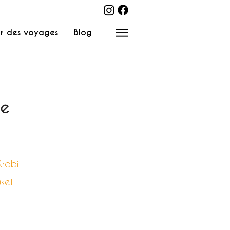
r des voyages
Blog
de
Krabi
uket