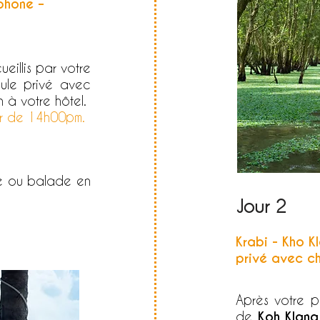
phone –
eillis par votre
cule privé avec
on à votre hôtel.
ir de 14h00pm.
ne ou balade en
Jour 2
Krabi - Kho 
privé avec c
Après votre p
de
Koh Klang