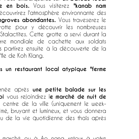
e en bois.
Vous visiterez
"kanab nam
couvrirez l'atmosphère environnante des
ngroves abondantes.
Vous traveserez le
rotte pour y découvrir les nombreuses
 Stalactites. Cette grotte a servi durant la
re mondiale de cachette aux soldats
s partirez ensuite à la découverte de la
île de Koh Klang.
s un restaurant local atypique "ferme
urnée après
une petite balade sur les
bi
vous rejoindrez l
e marché de nuit de
centre de la ville (uniquement le week-
nimé, bruyant et lumineux, et vous donnera
 de la vie quotidienne des thaïs après
au marché ou à Ao nang, retour à votre