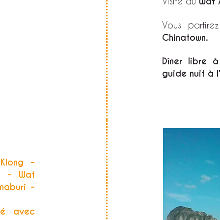
Visite du
Wat 
Vous partire
Chinatown.
Dîner libre 
guide
nuit à 
Klong –
k – Wat
naburi –
vé avec