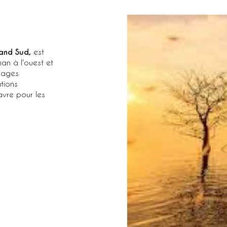
rand Sud,
est
an à l'ouest et
plages
tions
avre pour les
OUVERTE