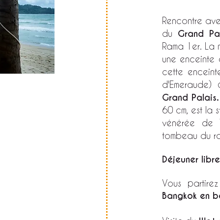
Rencontre avec
du
Grand Pa
Rama 1er. La 
une enceinte 
cette enceint
d'Emeraude) 
Grand Palais.
60 cm, est la 
vénérée de T
tombeau du ro
Déjeuner libre
Vous partire
Bangkok en b