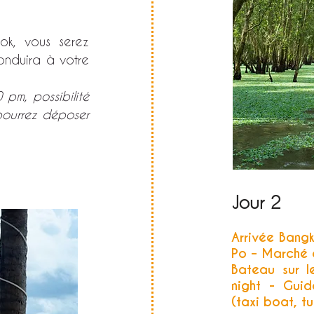
ok, vous serez
conduira à votre
pm, possibilité
pourrez déposer
Jour 2
Arrivée Bang
Po – Marché 
Bateau sur l
night - Gui
(taxi boat, t