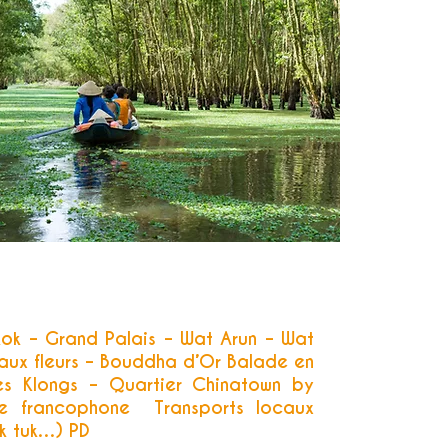
kok – Grand Palais – Wat Arun – Wat
aux fleurs – Bouddha d’Or Balade en
es Klongs – Quartier Chinatown by
de francophone Transports locaux
uk tuk…) PD