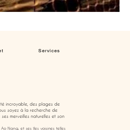
et
Services
ité incroyable, des plages de
ous soyez à la recherche de
ses merveilles naturelles et son
o Nang, et ses îles voisines telles