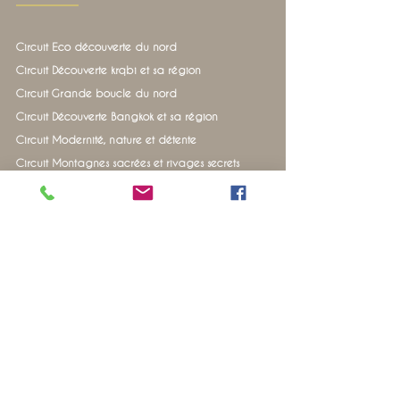
Circuit Eco découverte du nord
Circuit Découverte krqbi et sa région
Circuit Grande boucle du nord
Circuit Découverte Bangkok et sa région
Circuit Modernité, nature et détente
Circuit Montagnes sacrées et rivages secrets
Circuit échapée belle vers le grand sud
CONTACTEZ-NOUS
Nous contacter
Conseiller local Thaïlande
+66 (0) 82 11 599 09 Issara
+66(0) 81 96 38 366 Nina
contact@thailandeevasion.com