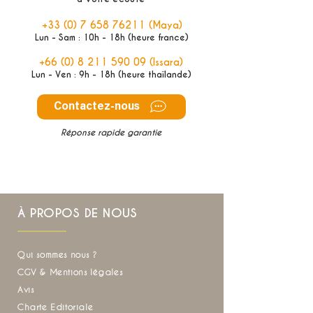
+33 (0) 7 658 76211
(Maya)
Lun - Sam : 10h - 18h (heure france)
+66 (0) 8 211 590 09
(Issara)
Lun - Ven : 9h - 18h (heure thaïlande)
Contactez-nous
Réponse rapide garantie
À PROPOS DE NOUS
Qui sommes nous ?
CGV & Mentions légales
Avis
Charte Editoriale