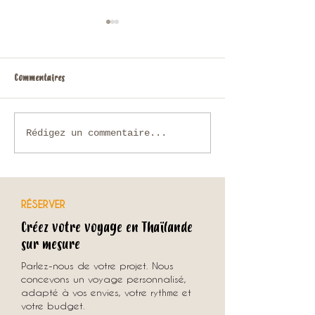
Commentaires
Que faire en Thaïlande en
Voyage sur mesure en
Rédigez un commentaire...
novembre ?
comment organiser u
unique avec une agenc
RÉSERVER
Créez votre voyage en Thaïlande
sur mesure
Parlez-nous de votre projet. Nous
concevons un voyage personnalisé,
adapté à vos envies, votre rythme et
votre budget.