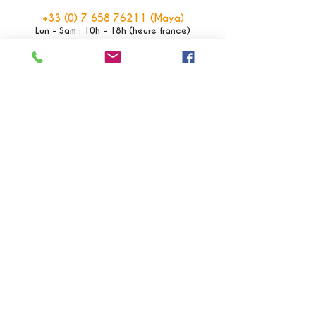
+33 (0) 7 658 76211
(Maya)
Lun - Sam : 10h - 18h (heure france)
+66 (0) 8 211 590 09
(Issara)
Lun - Ven : 9h - 18h (heure thaïlande)
Contactez-nous
Réponse rapide garantie
À PROPOS DE NOUS
Qui sommes nous ?
CGV & Mentions légales
Avis
Charte Editoriale